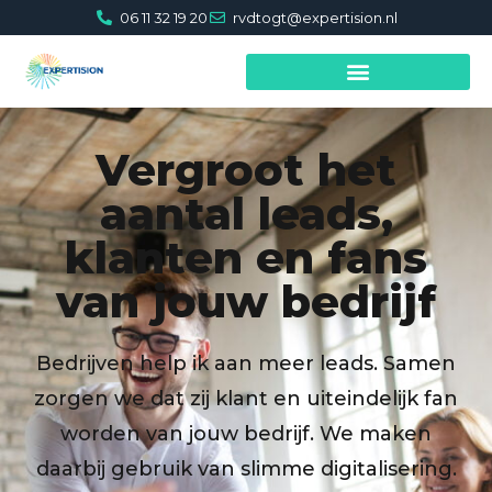
06 11 32 19 20
rvdtogt@expertision.nl
Vergroot het
aantal leads,
klanten en fans
van jouw bedrijf
Bedrijven help ik aan meer leads. Samen
zorgen we dat zij klant en uiteindelijk fan
worden van jouw bedrijf. We maken
daarbij gebruik van slimme digitalisering.