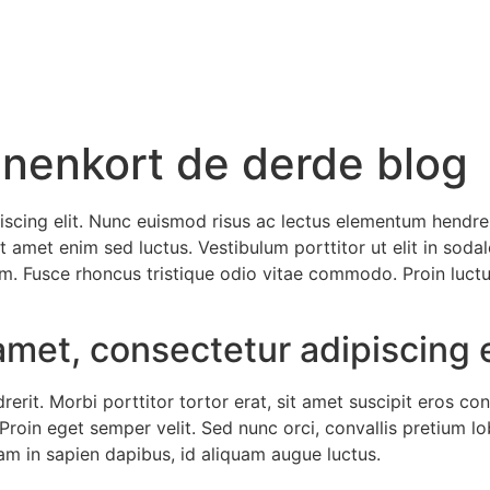
innenkort de derde blog
scing elit. Nunc euismod risus ac lectus elementum hendrerit
 amet enim sed luctus. Vestibulum porttitor ut elit in sodal
nim. Fusce rhoncus tristique odio vitae commodo. Proin luct
amet, consectetur adipiscing e
rit. Morbi porttitor tortor erat, sit amet suscipit eros c
. Proin eget semper velit. Sed nunc orci, convallis pretium 
am in sapien dapibus, id aliquam augue luctus.