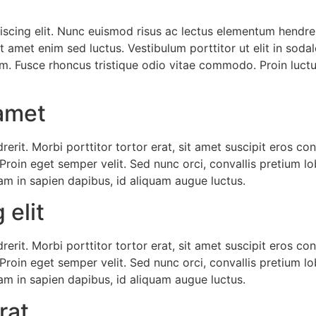
scing elit. Nunc euismod risus ac lectus elementum hendrerit
 amet enim sed luctus. Vestibulum porttitor ut elit in sodal
nim. Fusce rhoncus tristique odio vitae commodo. Proin luct
 amet
rit. Morbi porttitor tortor erat, sit amet suscipit eros c
. Proin eget semper velit. Sed nunc orci, convallis pretium 
am in sapien dapibus, id aliquam augue luctus.
 elit
rit. Morbi porttitor tortor erat, sit amet suscipit eros c
. Proin eget semper velit. Sed nunc orci, convallis pretium 
am in sapien dapibus, id aliquam augue luctus.
rat