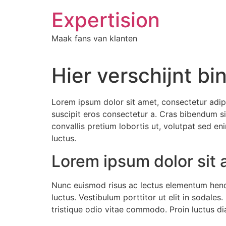
Ga
Expertision
naar
de
Maak fans van klanten
inhoud
Hier verschijnt b
Lorem ipsum dolor sit amet, consectetur adipi
suscipit eros consectetur a. Cras bibendum sit
convallis pretium lobortis ut, volutpat sed e
luctus.
Lorem ipsum dolor sit 
Nunc euismod risus ac lectus elementum hendre
luctus. Vestibulum porttitor ut elit in sodales
tristique odio vitae commodo. Proin luctus di